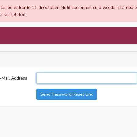
tambe entrante 11 di october. Notificacionnan cu a wordo haci riba e
f via telefon.
-Mail Address
Send Password Reset Link